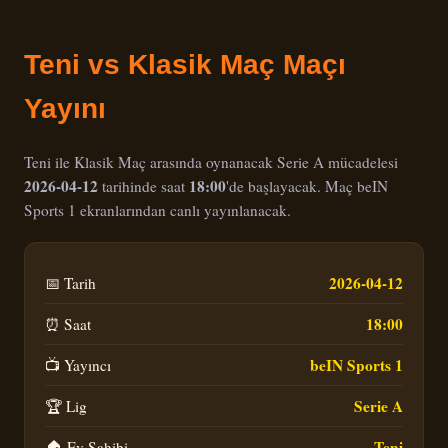
Teni vs Klasik Maç Maçı
Yayını
Teni ile Klasik Maç arasında oynanacak Serie A mücadelesi
2026-04-12
18:00
tarihinde saat
'de başlayacak. Maç beIN
Sports 1 ekranlarından canlı yayınlanacak.
2026-04-12
📅 Tarih
18:00
⏰ Saat
beIN Sports 1
📺 Yayıncı
Serie A
🏆 Lig
Teni
🏠 Ev Sahibi