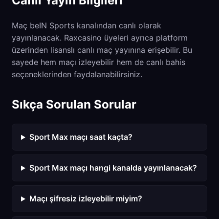
Canlı Yayın Bilgileri
Maç beIN Sports kanalından canlı olarak
yayınlanacak. Raxcasino üyeleri ayrıca platform
üzerinden lisanslı canlı maç yayınına erişebilir. Bu
sayede hem maçı izleyebilir hem de canlı bahis
seçeneklerinden faydalanabilirsiniz.
Sıkça Sorulan Sorular
Sport Max maçı saat kaçta?
Sport Max maçı hangi kanalda yayınlanacak?
Maçı şifresiz izleyebilir miyim?