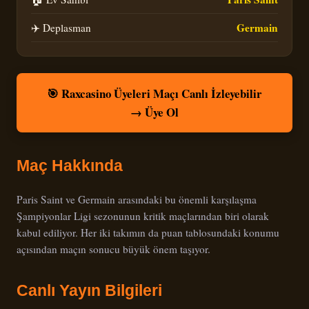
Germain
✈️ Deplasman
🎯 Raxcasino Üyeleri Maçı Canlı İzleyebilir
→ Üye Ol
Maç Hakkında
Paris Saint ve Germain arasındaki bu önemli karşılaşma
Şampiyonlar Ligi sezonunun kritik maçlarından biri olarak
kabul ediliyor. Her iki takımın da puan tablosundaki konumu
açısından maçın sonucu büyük önem taşıyor.
Canlı Yayın Bilgileri