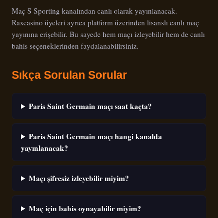
Maç S Sporting kanalından canlı olarak yayınlanacak.
Raxcasino üyeleri ayrıca platform üzerinden lisanslı canlı maç
yayınına erişebilir. Bu sayede hem maçı izleyebilir hem de canlı
bahis seçeneklerinden faydalanabilirsiniz.
Sıkça Sorulan Sorular
Paris Saint Germain maçı saat kaçta?
Paris Saint Germain maçı hangi kanalda
yayınlanacak?
Maçı şifresiz izleyebilir miyim?
Maç için bahis oynayabilir miyim?