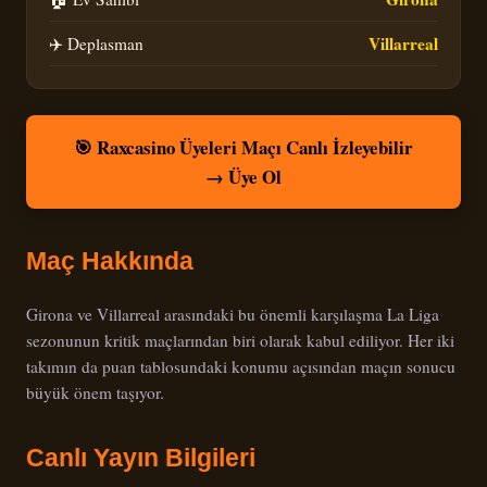
Villarreal
✈️ Deplasman
🎯 Raxcasino Üyeleri Maçı Canlı İzleyebilir
→ Üye Ol
Maç Hakkında
Girona ve Villarreal arasındaki bu önemli karşılaşma La Liga
sezonunun kritik maçlarından biri olarak kabul ediliyor. Her iki
takımın da puan tablosundaki konumu açısından maçın sonucu
büyük önem taşıyor.
Canlı Yayın Bilgileri