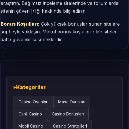
araştırın. Bağımsız inceleme sitelerinde ve forumlarda
sitenin güvenilirliği hakkında bilgi edinin.
Bonus Koşulları:
Çok yüksek bonuslar sunan sitelere
şüpheyle yaklaşın. Makul bonus koşulları olan siteler
daha güvenilir seçeneklerdir.
Kategoriler
Casino Oyunları
Masa Oyunları
Canlı Casino
Casino Bonusları
Mobil Casino
Casino Stratejileri