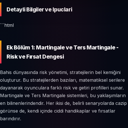
Detayli Bilgiler ve Ipuclari
```html
Ek Bölüm 1: Martingale ve Ters Martingale -
Risk ve Fırsat Dengesi
Bahis dünyasında risk yönetimi, stratejilerin bel kemiğini
oluşturur. Bu stratejilerden bazıları, matematiksel serilere
dayanarak oyunculara farklı risk ve getiri profilleri sunar.
Martingale ve Ters Martingale sistemleri, bu yaklaşımların
en bilinenlerindendir. Her ikisi de, belirli senaryolarda cazip
görünse de, kendi içinde ciddi handikaplar ve fırsatlar
barındırır.