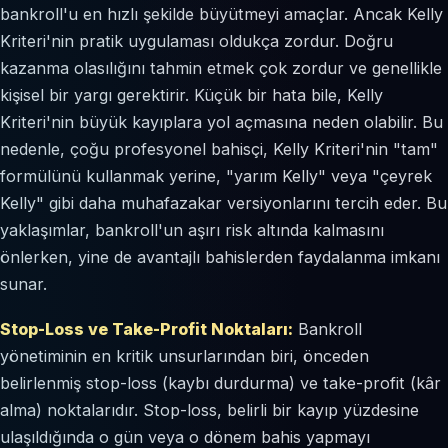
bankroll'u en hızlı şekilde büyütmeyi amaçlar. Ancak Kelly
Kriteri'nin pratik uygulaması oldukça zordur. Doğru
kazanma olasılığını tahmin etmek çok zordur ve genellikle
kişisel bir yargı gerektirir. Küçük bir hata bile, Kelly
Kriteri'nin büyük kayıplara yol açmasına neden olabilir. Bu
nedenle, çoğu profesyonel bahisçi, Kelly Kriteri'nin "tam"
formülünü kullanmak yerine, "yarım Kelly" veya "çeyrek
Kelly" gibi daha muhafazakar versiyonlarını tercih eder. Bu
yaklaşımlar, bankroll'un aşırı risk altında kalmasını
önlerken, yine de avantajlı bahislerden faydalanma imkanı
sunar.
Stop-Loss ve Take-Profit Noktaları:
Bankroll
yönetiminin en kritik unsurlarından biri, önceden
belirlenmiş stop-loss (kaybı durdurma) ve take-profit (kâr
alma) noktalarıdır. Stop-loss, belirli bir kayıp yüzdesine
ulaşıldığında o gün veya o dönem bahis yapmayı