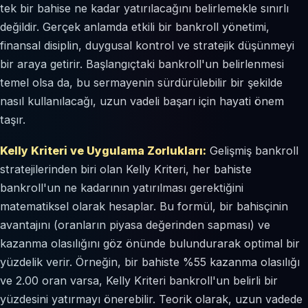
tek bir bahise ne kadar yatırılacağını belirlemekle sınırlı
değildir. Gerçek anlamda etkili bir bankroll yönetimi,
finansal disiplin, duygusal kontrol ve stratejik düşünmeyi
bir araya getirir. Başlangıçtaki bankroll'un belirlenmesi
temel olsa da, bu sermayenin sürdürülebilir bir şekilde
nasıl kullanılacağı, uzun vadeli başarı için hayati önem
taşır.
Kelly Kriteri ve Uygulama Zorlukları:
Gelişmiş bankroll
stratejilerinden biri olan Kelly Kriteri, her bahiste
bankroll'un ne kadarının yatırılması gerektiğini
matematiksel olarak hesaplar. Bu formül, bir bahisçinin
avantajını (oranların piyasa değerinden sapması) ve
kazanma olasılığını göz önünde bulundurarak optimal bir
yüzdelik verir. Örneğin, bir bahiste %55 kazanma olasılığı
ve 2.00 oran varsa, Kelly Kriteri bankroll'un belirli bir
yüzdesini yatırmayı önerebilir. Teorik olarak, uzun vadede