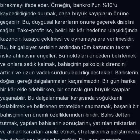
bırakmayı ifade eder. Örneğin, bankroll'un %10'u
kaybedildiğinde durmak, daha büyük kayıpların önüne
geçebilir. Bu, duygusal kararların önüne geçerek disiplini
sağlar. Take-profit ise, belirli bir kâr hedefine ulaşıldığında
kazancın kasaya çekilmesi ve oynamaya ara verilmesidir.
Bu, bir galibiyet serisinin ardından tüm kazancın tekrar
riske atılmasını engeller. Bu noktaları önceden belirlemek
ve onlara sadık kalmak, bahisçinin psikolojik direncini
artırır ve uzun vadeli sürdürülebilirliği destekler. Bahislerin
doğası gereği dalgalanmalar kaçınılmazdır. Bir gün harika
bir kâr elde edebilirken, bir sonraki gün büyük kayıplar
yaşanabilir. Bu dalgalanmalar karşısında soğukkanlı
kalabilmek ve belirlenen stratejiden sapmamak, başarılı bir
bahisçinin en önemli özelliklerinden biridir. Bahis defteri
tutmak, yapılan bahislerin sonuçlarını, yatırılan miktarları
ve alınan kararları analiz etmek, stratejilerinizi geliştirmeniz
için değerli geri bildirimler sağlar. Bu, aynı zamanda,