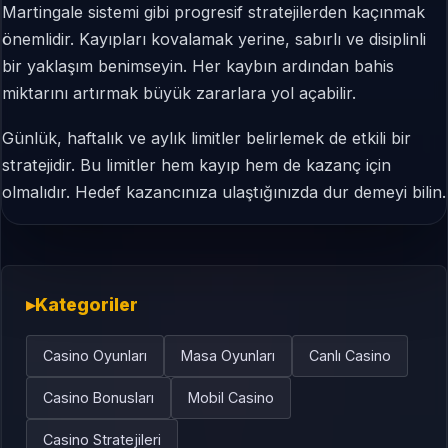
Martingale sistemi gibi progresif stratejilerden kaçınmak
önemlidir. Kayıpları kovalamak yerine, sabırlı ve disiplinli
bir yaklaşım benimseyin. Her kaybın ardından bahis
miktarını artırmak büyük zararlara yol açabilir.
Günlük, haftalık ve aylık limitler belirlemek de etkili bir
stratejidir. Bu limitler hem kayıp hem de kazanç için
olmalıdır. Hedef kazancınıza ulaştığınızda dur demeyi bilin.
Kategoriler
Casino Oyunları
Masa Oyunları
Canlı Casino
Casino Bonusları
Mobil Casino
Casino Stratejileri