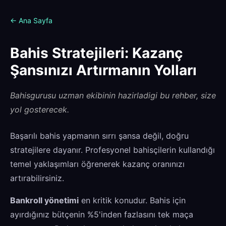
← Ana Sayfa
Bahis Stratejileri: Kazanç
Şansınızı Artırmanın Yolları
Bahisgurusu uzman ekibinin hazirladigi bu rehber, size
yol gosterecek.
Başarılı bahis yapmanın sırrı şansa değil, doğru
stratejilere dayanır. Profesyonel bahisçilerin kullandığı
temel yaklaşımları öğrenerek kazanç oranınızı
artırabilirsiniz.
Bankroll yönetimi
en kritik konudur. Bahis için
ayırdığınız bütçenin %5'inden fazlasını tek maça