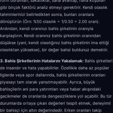
form durumları, sakatlıklar, saha avantajı, hava koşulları
gibi birçok faktörü analiz etmeyi gerektirir. Kendi olasılık
tahminlerinizi belirledikten sonra, bunları oranlara
dönüştürün (Örn: %50 olasılık = 1/0.50 = 2.00 oran).
Ardından, kendi oranınızı bahis şirketinin oranıyla
karşılaştırın. Kendi oranınız bahis şirketinin oranından
düşükse (yani, kendi olasılığınız bahis şirketinin ima ettiği
olasılıktan yüksekse), bir değer bahsi buldunuz demektir.
3. Bahis Şirketlerinin Hatalarını Yakalamak:
Bahis şirketleri
de insandır ve hata yapabilirler. Özellikle daha az popüler
liglerde veya spor dallarında, bahis şirketlerinin oranları
piyasayı tam olarak yansıtmayabilir. Ayrıca, büyük
bahisçilerin ani para yatırımları veya haber akışındaki
gecikmeler de oranlarda dengesizliklere yol açabilir. Bu tür
durumlarda ortaya çıkan değerleri tespit etmek, deneyimli
bir bahisçi için altın değerindedir. Erken oranları takip