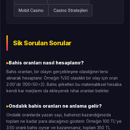
Mobil Casino
Casino Stratejileri
Sik Sorulan Sorular
Bahis oranları nasıl hesaplanır?
Bahis oranları, bir olayın gerçekleşme olasılığının tersi
alınarak hesaplanır. Örneğin %50 olasılıklı bir olay için oran
2.00'dir (100÷50=2). Bahis şirketleri bu matematiksel hesaba
kendi kar marjlarını da ekleyerek nihai oranları belirler.
Ondalık bahis oranları ne anlama gelir?
Ondalık oranlarda yazan sayı, bahsinizi kazandığınızda
toplam ne kadar para alacağınızı gösterir. Örneğin 100 TL'ye
3.50 oranlı bahis oynar ve kazanırsanız, toplam 350 TL