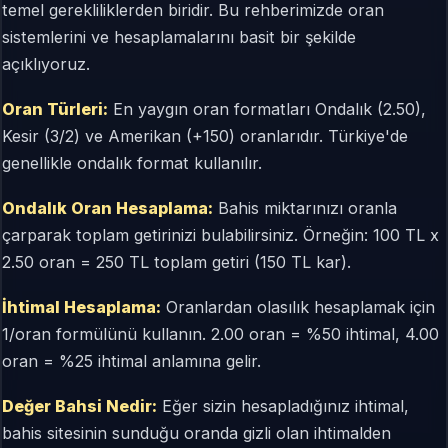
temel gerekliliklerden biridir. Bu rehberimizde oran
sistemlerini ve hesaplamalarını basit bir şekilde
açıklıyoruz.
Oran Türleri:
En yaygın oran formatları Ondalık (2.50),
Kesir (3/2) ve Amerikan (+150) oranlarıdır. Türkiye'de
genellikle ondalık format kullanılır.
Ondalık Oran Hesaplama:
Bahis miktarınızı oranla
çarparak toplam getirinizi bulabilirsiniz. Örneğin: 100 TL x
2.50 oran = 250 TL toplam getiri (150 TL kar).
İhtimal Hesaplama:
Oranlardan olasılık hesaplamak için
1/oran formülünü kullanın. 2.00 oran = %50 ihtimal, 4.00
oran = %25 ihtimal anlamına gelir.
Değer Bahsi Nedir:
Eğer sizin hesapladığınız ihtimal,
bahis sitesinin sunduğu oranda gizli olan ihtimalden