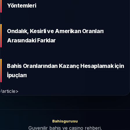
Yöntemleri
Ondalık, Kesirli ve Amerikan Oranları
Arasındaki Farklar
Bahis Oranlarından Kazanç Hesaplamak için
İpuçları
/article>
Bahisgurusu
Guvenilir bahis ve casino rehberi.