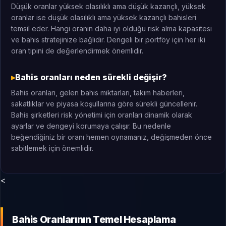
Düşük oranlar yüksek olasılıklı ama düşük kazançlı, yüksek
oranlar ise düşük olasılıklı ama yüksek kazançlı bahisleri
temsil eder. Hangi oranın daha iyi olduğu risk alma kapasitesi
ve bahis stratejinize bağlıdır. Dengeli bir portföy için her iki
oran tipini de değerlendirmek önemlidir.
Bahis oranları neden sürekli değişir?
Bahis oranları, gelen bahis miktarları, takım haberleri,
sakatlıklar ve piyasa koşullarına göre sürekli güncellenir.
Bahis şirketleri risk yönetimi için oranları dinamik olarak
ayarlar ve dengeyi korumaya çalışır. Bu nedenle
beğendiğiniz bir oranı hemen oynamanız, değişmeden önce
sabitlemek için önemlidir.
<
Bahis Oranlarının Temel Hesaplama