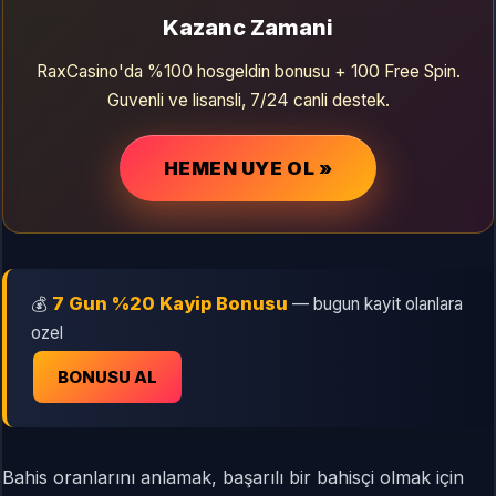
Kazanc Zamani
RaxCasino'da %100 hosgeldin bonusu + 100 Free Spin.
Guvenli ve lisansli, 7/24 canli destek.
HEMEN UYE OL »
7 Gun %20 Kayip Bonusu
💰
— bugun kayit olanlara
ozel
BONUSU AL
Bahis oranlarını anlamak, başarılı bir bahisçi olmak için