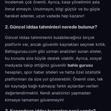
incelemek çok önemli. Ayrıca, kasa yönetimini asla
ihmal etmeyin. Unutmayın, bilgi güçtür ve bu güçle
hareket edenler, uzun vadede hep kazanır!
2. Güncel iddaa tahminleri nerede bulunur?
Güncel iddaa tahminlerini bulabileceğiniz birçok
platform var, ancak güvenilir kaynakları seçmek kritik.
Bahisgurusu.com gibi uzman analizleri sunan siteler,
bu konuda size büyük destek olabilir. Ayrıca, sosyal
medyada takip ettiğiniz güvenilir
bahis gurusu
hesapları, spor haber siteleri ve hatta özel istatistik
platformları da size yol gösterebilir. Önemli olan, tek
bir kaynağa bağlı kalmayıp farklı açılardan verileri
değerlendirmektir. Kendi analizinizi yapmadan
kimseye tamamen güvenmeyin!
3. Kazandıran iddaa kuponları nasıl yapılır?