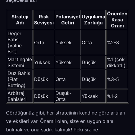
seçeceksiniz?
Önerilen
Strateji
Risk
Potansiyel
Uygulama
Kasa
Adı
Seviyesi
Getiri
Zorluğu
Oranı
Değer
Bahsi
Orta
Yüksek
Orta
%2-3
(Value
Bet)
Martingale
%1 (çok
Yüksek
Yüksek
Düşük
Sistemi
dikkatli)
Düz Bahis
(Flat
Düşük
Orta
Düşük
%3-5
Betting)
Arbitraj
Düşük-
Düşük
Yüksek
%1-2
Bahisleri
Orta
Gördüğünüz gibi, her stratejinin kendine göre artıları
ve eksileri var. Önemli olan, size en uygun olanı
bulmak ve ona sadık kalmak! Peki siz ne