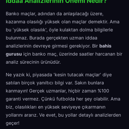
İddaa Analizlerinin Önemi Nedir?
Banko maçlar, adından da anlaşılacağı üzere,
kazanma olasılığı yüksek olan maçlar demektir. Ama
bu 'yüksek olasılık', öyle kulaktan dolma bilgilerle
bulunmaz. Burada gerçekten uzman iddaa
analizlerinin devreye girmesi gerekiyor. Bir
bahis
gurusu
için banko maç, üzerinde saatler harcanan bir
analiz sürecinin ürünüdür.
Ne yazık ki, piyasada 'kesin tutacak maçlar' diye
satılan birçok yanıltıcı bilgi var. Sakın bunlara
kanmayın! Gerçek uzmanlar, hiçbir zaman %100
garanti vermez. Çünkü futbolda her şey olabilir. Ama
biz, olasılıkları en yüksek seviyeye çıkarmanın
yollarını ararız. Ve evet, bu yollar detaylı analizlerden
geçer!