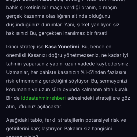
bahis şirketinin bir maça verdiği oranın, o maçın
gerçek kazanma olasılığının altında olduğunu
düşündüğünüz durumlar. Yani, şirket yanılıyor, siz
haklısınız! Bu, gerçekten inanılmaz bir fırsat!
İkinci strateji ise
Kasa Yönetimi
. Bu, bence en
önemlisi! Kasanızı doğru yönetmezseniz, ne kadar iyi
tahmin yaparsanız yapın, uzun vadede kaybedersiniz.
Uzmanlar, her bahiste kasanızın %1-5'inden fazlasını
risk etmemeniz gerektiğini söylüyor. Bu, sermayenizi
korumanın ve uzun süre oyunda kalmanın altın kuralı.
Bir de
Iddaatahminrehberi
adresindeki stratejilere göz
atın, ufkunuz açılacaktır.
Aşağıdaki tablo, farklı stratejilerin potansiyel risk ve
getirilerini karşılaştırıyor. Bakalım siz hangisini