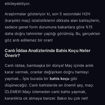
etkileyebiliyor.
Araştırmalar gösteriyor ki, son 5 sezondaki H2H
(karşılıklı maç) istatistiklerini dikkate alan bahisçilerin,
sadece genel form durumuna bakanlara göre %15
daha doğru tahminler yaptığı görülmüş. Bu, gerçekten
göz ardı edilemez bir oran!
Canlı İddaa Analizlerinde Bahis Koçu Neler
Önerir?
Canlı iddaa, bambaşka bir dünya! Maç içinde anlık
karar vermek, oranlar değişirken doğru hamleyi
yapmak... İşte burada bir
bahis koçu
gibi
düşüneceğiz. Canlı bahislerde en önemli şey, maçı
İZLEMEK! Maçı izlemeden canlı bahis yapmak,
karanlıkta ok atmaya benzer. Bakın bu çok net!