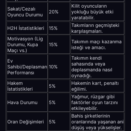
Kilit oyuncuların
Sakat/Cezalı
20%
yokluğu büyük etki
Oyuncu Durumu
yaratabilir.
Takımların geçmişteki
H2H İstatistikleri
15%
karşılaşmaları.
Motivasyon (Lig
Takımın maçı kazanma
Durumu, Kupa
15%
isteği ve amacı.
Maçı vs.)
Takımın kendi
Ev
sahasında veya
Sahibi/Deplasman
10%
deplasmanda nasıl
Performansı
oynadığı.
Hakem
Hakemin kart, penaltı
5%
İstatistikleri
eğilimi.
Yağmur, rüzgar gibi
Hava Durumu
5%
faktörler oyun tarzını
etkileyebilir.
Bahis şirketlerinin
Oran Değişimleri
5%
oranlarında yaşanan ani
düşüş veya yükselişler.