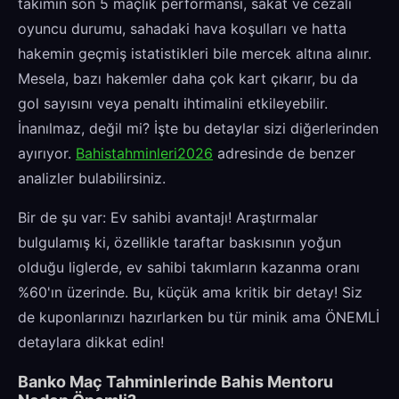
takımın son 5 maçlık performansı, sakat ve cezalı
oyuncu durumu, sahadaki hava koşulları ve hatta
hakemin geçmiş istatistikleri bile mercek altına alınır.
Mesela, bazı hakemler daha çok kart çıkarır, bu da
gol sayısını veya penaltı ihtimalini etkileyebilir.
İnanılmaz, değil mi? İşte bu detaylar sizi diğerlerinden
ayırıyor.
Bahistahminleri2026
adresinde de benzer
analizler bulabilirsiniz.
Bir de şu var: Ev sahibi avantajı! Araştırmalar
bulgulamış ki, özellikle taraftar baskısının yoğun
olduğu liglerde, ev sahibi takımların kazanma oranı
%60'ın üzerinde. Bu, küçük ama kritik bir detay! Siz
de kuponlarınızı hazırlarken bu tür minik ama ÖNEMLİ
detaylara dikkat edin!
Banko Maç Tahminlerinde Bahis Mentoru