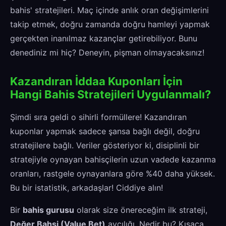
bahis' stratejileri. Maç içinde anlık oran değişimlerini
takip etmek, doğru zamanda doğru hamleyi yapmak
gerçekten inanılmaz kazançlar getirebiliyor. Bunu
denediniz mi hiç? Deneyin, pişman olmayacaksınız!
Kazandıran İddaa Kuponları İçin
Hangi Bahis Stratejileri Uygulanmalı?
Şimdi sıra geldi o sihirli formüllere! Kazandıran
kuponlar yapmak sadece şansa bağlı değil, doğru
stratejilere bağlı. Veriler gösteriyor ki, disiplinli bir
stratejiyle oynayan bahisçilerin uzun vadede kazanma
oranları, rastgele oynayanlara göre %40 daha yüksek.
Bu bir istatistik, arkadaşlar! Ciddiye alın!
Bir
bahis gurusu
olarak size önereceğim ilk strateji,
Değer Bahsi (Value Bet)
avcılığı. Nedir bu? Kısaca,