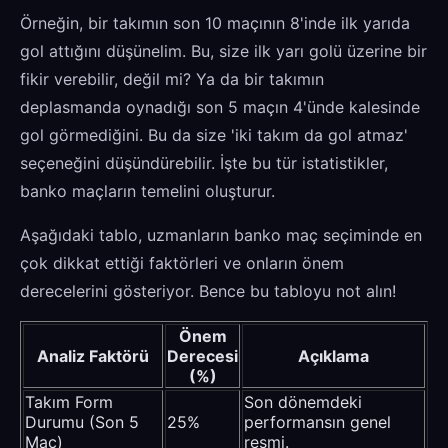
Örneğin, bir takımın son 10 maçının 8'inde ilk yarıda
gol attığını düşünelim. Bu, size ilk yarı golü üzerine bir
fikir verebilir, değil mi? Ya da bir takımın
deplasmanda oynadığı son 5 maçın 4'ünde kalesinde
gol görmediğini. Bu da size 'iki takım da gol atmaz'
seçeneğini düşündürebilir. İşte bu tür istatistikler,
banko maçların temelini oluşturur.
Aşağıdaki tablo, uzmanların banko maç seçiminde en
çok dikkat ettiği faktörleri ve onların önem
derecelerini gösteriyor. Bence bu tabloyu not alın!
Önem
Analiz Faktörü
Derecesi
Açıklama
(%)
Takım Form
Son dönemdeki
Durumu (Son 5
25%
performansın genel
Maç)
resmi.