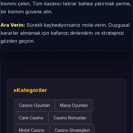
kısmını çekin. Tüm kazancı tekrar bahise yatırmak yerine,
bir kısmını güvene alın.
Ara Verin:
Sürekli kaybediyorsanız mola verin. Duygusal
kararlar almamak için kafanızı dinlendirin ve stratejinizi
gözden geçirin.
Kategoriler
Casino Oyunları
Masa Oyunları
Canlı Casino
Casino Bonusları
Mobil Casino
Casino Stratejileri