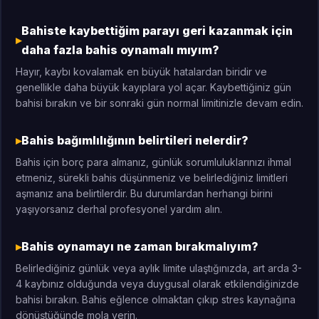
Bahiste kaybettiğim parayı geri kazanmak için
daha fazla bahis oynamalı mıyım?
Hayır, kaybı kovalamak en büyük hatalardan biridir ve
genellikle daha büyük kayıplara yol açar. Kaybettiğiniz gün
bahisi bırakın ve bir sonraki gün normal limitinizle devam edin.
Bahis bağımlılığının belirtileri nelerdir?
Bahis için borç para almanız, günlük sorumluluklarınızı ihmal
etmeniz, sürekli bahis düşünmeniz ve belirlediğiniz limitleri
aşmanız ana belirtilerdir. Bu durumlardan herhangi birini
yaşıyorsanız derhal profesyonel yardım alın.
Bahis oynamayı ne zaman bırakmalıyım?
Belirlediğiniz günlük veya aylık limite ulaştığınızda, art arda 3-
4 kaybınız olduğunda veya duygusal olarak etkilendiğinizde
bahisi bırakın. Bahis eğlence olmaktan çıkıp stres kaynağına
dönüştüğünde mola verin.