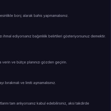
esinlikle borç alarak bahis yapmamalısınız.
ihmal ediyorsanız bağımlılık belirtileri gösteriyorsunuz demektir.
a verin ve bütçe planınızı gözden geçirin.
yı bırakmalı ve limiti aşmamalısınız.
arını tam anlıyorsanız kabul edebilirsiniz, aksi takdirde