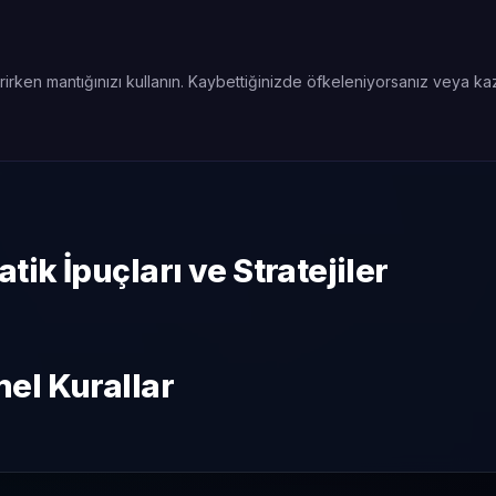
 verirken mantığınızı kullanın. Kaybettiğinizde öfkeleniyorsanız veya 
ik İpuçları ve Stratejiler
el Kurallar