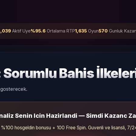
,039
Aktif Uye
%95.6
Ortalama RTP
1,635
Oyun
570
Gunluk Kaza
 Sorumlu Bahis İlkeler
 gosterecek.
naliz Senin Icin Hazirlandi — Simdi Kazanc Z
%100 hosgeldin bonusu + 100 Free Spin. Guvenli ve lisansli, 7/24