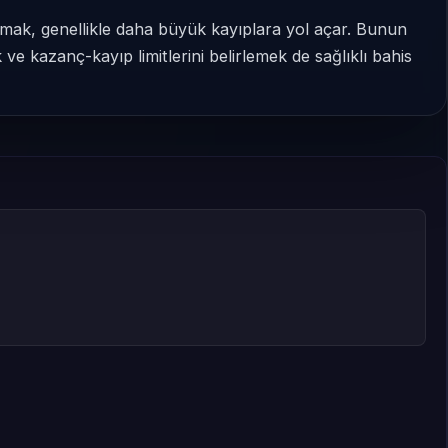
ışmak, genellikle daha büyük kayıplara yol açar. Bunun
ve kazanç-kayıp limitlerini belirlemek de sağlıklı bahis