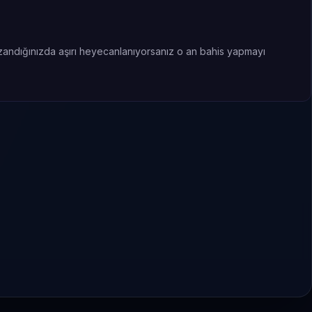
kazandığınızda aşırı heyecanlanıyorsanız o an bahis yapmayı