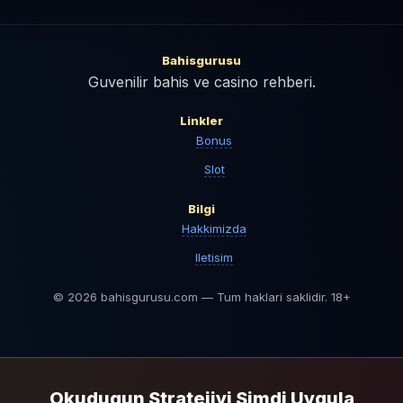
Bahisgurusu
Guvenilir bahis ve casino rehberi.
Linkler
Bonus
Slot
Bilgi
Hakkimizda
Iletisim
© 2026 bahisgurusu.com — Tum haklari saklidir. 18+
Okudugun Stratejiyi Simdi Uygula